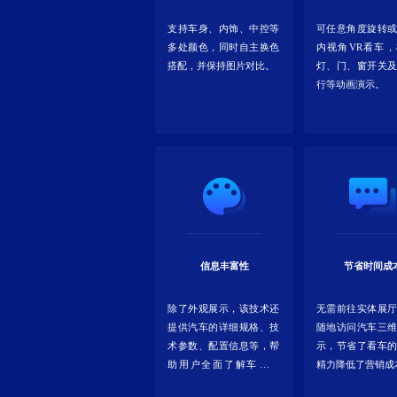
支持车身、内饰、中控等
可任意角度旋转
多处颜色，同时自主换色
内视角VR看车
搭配，并保持图片对比。
灯、门、窗开关
行等动画演示。
信息丰富性
节省时间成
除了外观展示，该技术还
无需前往实体展
提供汽车的详细规格、技
随地访问汽车三
术参数、配置信息等，帮
示，节省了看车
助用户全面了解车辆特
精力降低了营销成
性。